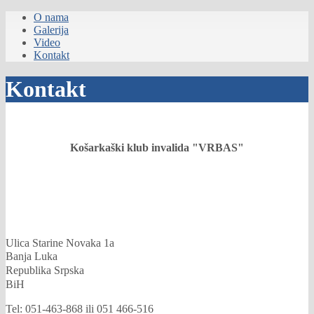
O nama
Galerija
Video
Kontakt
Kontakt
Košarkaški klub invalida
"VRBAS"
Ulica Starine Novaka 1a
Banja Luka
Republika Srpska
BiH
Tel: 051-463-868 ili 051 466-516